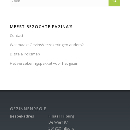
MEEST BEZOCHTE PAGINA’S
Contact
Wat maakt GezinsVerzekeringen anders?
Digitale Polismap
Het verzekeringspakket voor het gezin
GEZINNENREGIE
Bezoekadres
Filiaal Tilburg
De Werf 97
5018CX Tilburg